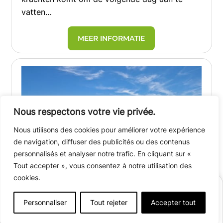
vatten…
MEER INFORMATIE
Nous respectons votre vie privée.
Nous utilisons des cookies pour améliorer votre expérience
de navigation, diffuser des publicités ou des contenus
personnalisés et analyser notre trafic. En cliquant sur «
Tout accepter », vous consentez à notre utilisation des
cookies.
Op naar het Lac du Marandan en het
RESERVEER EEN VERBLIJF
watersportcentrum: dé plek voor
Personnaliser
Tout rejeter
Accepter tout
verkoeling en ontspanning deze zomer
Afficher plus de détails